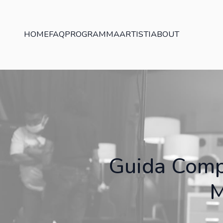
HOME
FAQ
PROGRAMMA
ARTISTI
ABOUT
Guida Compl
M