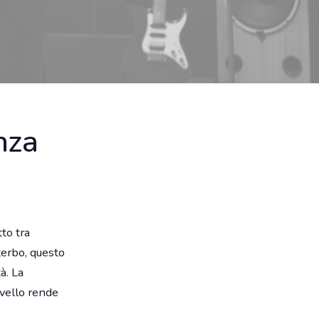
nza
to tra
terbo, questo
à. La
ivello rende