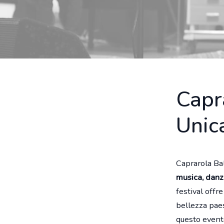
Capr
Unic
Caprarola Bal
musica, danza
festival offr
bellezza paes
questo event