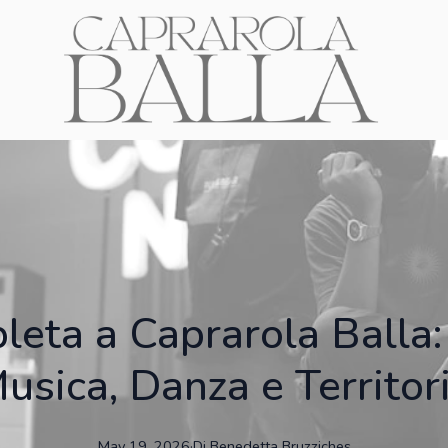
eta a Caprarola Balla: 
usica, Danza e Territor
May 19, 2026
·
Di
Benedetta
Bruzziches