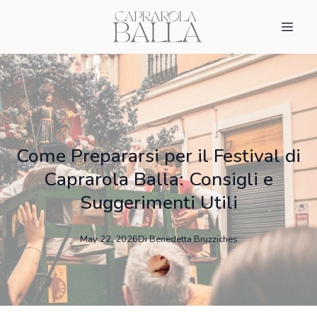
Come Prepararsi per il Festival di
Caprarola Balla: Consigli e
Suggerimenti Utili
May 22, 2026
Di
Benedetta
Bruzziches