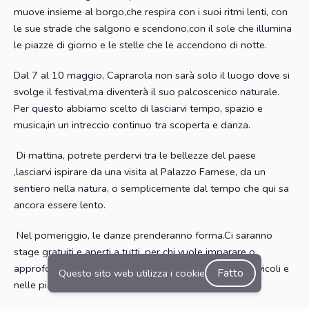
muove insieme al borgo,che respira con i suoi ritmi lenti, con
le sue strade che salgono e scendono,con il sole che illumina
le piazze di giorno e le stelle che le accendono di notte.
Dal 7 al 10 maggio, Caprarola non sarà solo il luogo dove si
svolge il festival,ma diventerà il suo palcoscenico naturale.
Per questo abbiamo scelto di lasciarvi tempo, spazio e
musica,in un intreccio continuo tra scoperta e danza.
Di mattina, potrete perdervi tra le bellezze del paese
,lasciarvi ispirare da una visita al Palazzo Farnese, da un
sentiero nella natura, o semplicemente dal tempo che qui sa
ancora essere lento.
Nel pomeriggio, le danze prenderanno forma.Ci saranno
stage gratuiti e aperti a tutti, per chi vuole imparare o
approfondire, e danze spontanee che nasceranno nei vicoli e
Fatto
Questo sito web utilizza i cookie
nelle piazze.